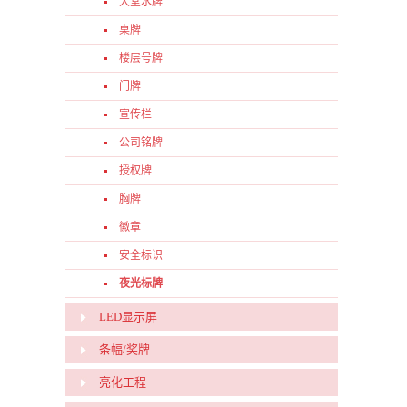
大堂水牌
桌牌
楼层号牌
门牌
宣传栏
公司铭牌
授权牌
胸牌
徽章
安全标识
夜光标牌
LED显示屏
条幅/奖牌
亮化工程