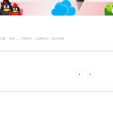
位置：
首页
→
广告制作
→
标牌标识
>
夜光标牌
上
一
一
页
页