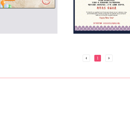
1
上
一
一
页
页