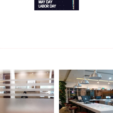
More
Mo