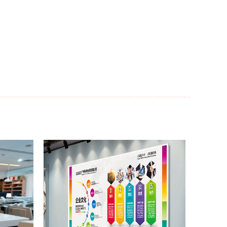
re
More