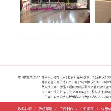
本网优化关键词：
北京24小时打印店 | 北京彩色数码打印 | 北京图文快印 
北京彩色印刷设计彩页印刷 | 24小时图文快印 | 24
数码快印类： 大型工程图复印|硫酸纸晒蓝图|激光蓝图
印刷类：快印名片(加急立等可取)|不干胶标签|条形码|
广告类：写真喷绘|展板制作|易拉宝|X展架|标识标牌|
数码快印
传统印刷
广告制作
个性印品
优惠