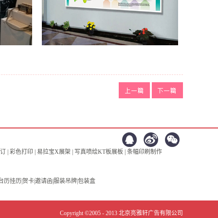
上
下
一篇：无
一篇：
亮雅
轩图文快印
2019年总结
 | 彩色打印 | 易拉宝X展架 | 写真喷绘KT板展板 | 条幅印刷制作
台历挂历|贺卡|邀请函|服装吊牌|包装盒
Copyright ©2005 - 2013 北京亮雅轩广告有限公司