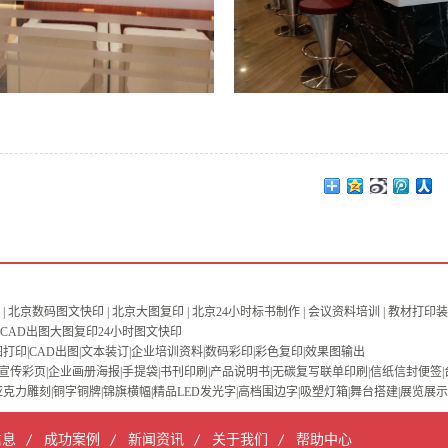
| 北京数码图文快印 | 北京大图复印 | 北京24小时标书制作 | 会议资料培训 | 教材打印装订
小时CAD出图大图复印24小时图文快印
打印|CAD出图|文本装订|企业培训资料|数码彩印|彩色复印|效果图输出
宣传彩页|企业画册海报|手提袋|书刊印刷|产品说明书|无碳复写联单印刷|信纸信封便签|
亚克力雕刻|铜字铜牌|锦旗横幅|精品LED发光字|高档围边字|吸塑灯箱|舞台搭建|展览展示
信息
成功案例
新闻资讯
关于我们
帮助中心